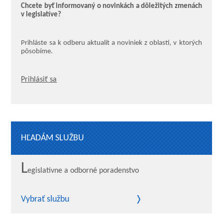
Chcete byť informovaný o novinkách a dôležitých zmenách
v legislatíve?
Prihláste sa k odberu aktualít a noviniek z oblastí, v ktorých
pôsobíme.
Prihlásiť sa
HĽADÁM SLUŽBU
L
egislatívne a odborné poradenstvo
Vybrať službu