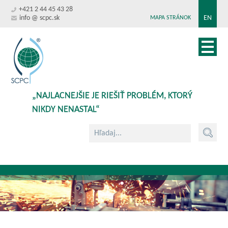
+421 2 44 45 43 28
info @ scpc.sk
EN
MAPA STRÁNOK
„NAJLACNEJŠIE JE RIEŠIŤ PROBLÉM, KTORÝ
NIKDY NENASTAL“