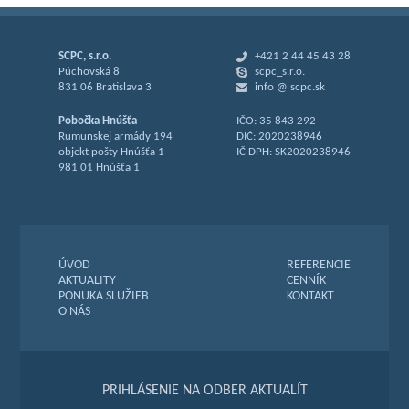
SCPC, s.r.o.
+421 2 44 45 43 28
Púchovská 8
scpc_s.r.o.
831 06 Bratislava 3
info @ scpc.sk
Pobočka Hnúšťa
IČO: 35 843 292
Rumunskej armády 194
DIČ: 2020238946
objekt pošty Hnúšťa 1
IČ DPH: SK2020238946
981 01 Hnúšťa 1
ÚVOD
REFERENCIE
AKTUALITY
CENNÍK
PONUKA SLUŽIEB
KONTAKT
O NÁS
PRIHLÁSENIE NA ODBER AKTUALÍT