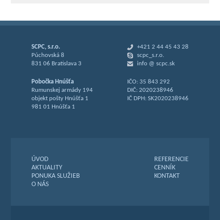
SCPC, s.r.o.
+421 2 44 45 43 28
Púchovská 8
scpc_s.r.o.
831 06 Bratislava 3
info @ scpc.sk
Pobočka Hnúšťa
IČO: 35 843 292
Rumunskej armády 194
DIČ: 2020238946
objekt pošty Hnúšťa 1
IČ DPH: SK2020238946
981 01 Hnúšťa 1
ÚVOD
REFERENCIE
AKTUALITY
CENNÍK
PONUKA SLUŽIEB
KONTAKT
O NÁS