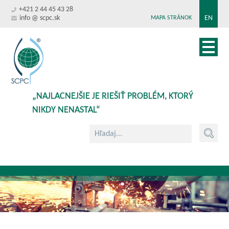
+421 2 44 45 43 28
info @ scpc.sk
EN
MAPA STRÁNOK
„NAJLACNEJŠIE JE RIEŠIŤ PROBLÉM, KTORÝ
NIKDY NENASTAL“