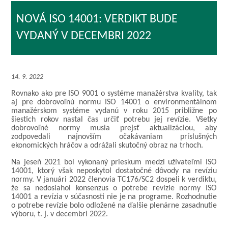
NOVÁ ISO 14001: VERDIKT BUDE
VYDANÝ V DECEMBRI 2022
14. 9. 2022
Rovnako ako pre ISO 9001 o systéme manažérstva kvality, tak
aj pre dobrovoľnú normu ISO 14001 o environmentálnom
manažérskom systéme vydanú v roku 2015 približne po
šiestich rokov nastal čas určiť potrebu jej revízie. Všetky
dobrovoľné normy musia prejsť aktualizáciou, aby
zodpovedali najnovším očakávaniam príslušných
ekonomických hráčov a odrážali skutočný obraz na trhoch.
Na jeseň 2021 bol vykonaný prieskum medzi užívateľmi ISO
14001, ktorý však neposkytol dostatočné dôvody na revíziu
normy. V januári 2022 členovia TC176/SC2 dospeli k verdiktu,
že sa nedosiahol konsenzus o potrebe revízie normy ISO
14001 a revízia v súčasnosti nie je na programe. Rozhodnutie
o potrebe revízie bolo odložené na ďalšie plenárne zasadnutie
výboru, t. j. v decembri 2022.