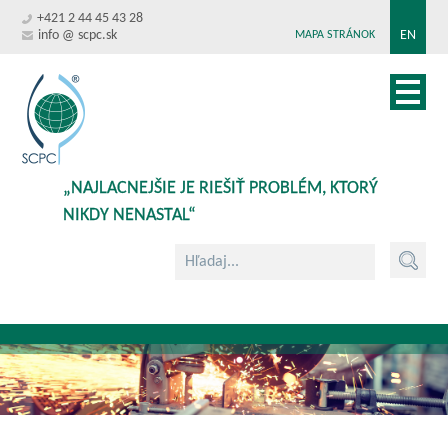
+421 2 44 45 43 28
info @ scpc.sk
EN
MAPA STRÁNOK
„NAJLACNEJŠIE JE RIEŠIŤ PROBLÉM, KTORÝ
NIKDY NENASTAL“