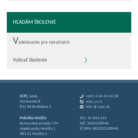
HĽADÁM ŠKOLENIE
V
zdelávanie pre náročných
Vybrať školenie
SCPC, s.r.o.
+421 2 44 45 43 28
Púchovská 8
scpc_s.r.o.
831 06 Bratislava 3
info @ scpc.sk
Pobočka Hnúšťa
IČO: 35 843 292
Rumunskej armády 194
DIČ: 2020238946
objekt pošty Hnúšťa 1
IČ DPH: SK2020238946
981 01 Hnúšťa 1