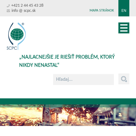
+421 2 44 45 43 28
info @ scpc.sk
EN
MAPA STRÁNOK
„NAJLACNEJŠIE JE RIEŠIŤ PROBLÉM, KTORÝ
NIKDY NENASTAL“