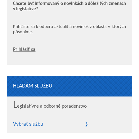
Chcete byť informovaný o novinkách a dôležitých zmenách
v legislatíve?
Prihláste sa k odberu aktualít a noviniek z oblastí, v ktorých
pôsobíme.
Prihlásiť sa
HĽADÁM SLUŽBU
L
egislatívne a odborné poradenstvo
Vybrať službu