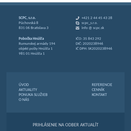
SCPC, s.r.o.
+421 2 44 45 43 28
Púchovská 8
scpc_s.r.o.
831 06 Bratislava 3
info @ scpc.sk
Pobočka Hnúšťa
IČO: 35 843 292
Rumunskej armády 194
DIČ: 2020238946
objekt pošty Hnúšťa 1
IČ DPH: SK2020238946
981 01 Hnúšťa 1
ÚVOD
REFERENCIE
AKTUALITY
CENNÍK
PONUKA SLUŽIEB
KONTAKT
O NÁS
PRIHLÁSENIE NA ODBER AKTUALÍT