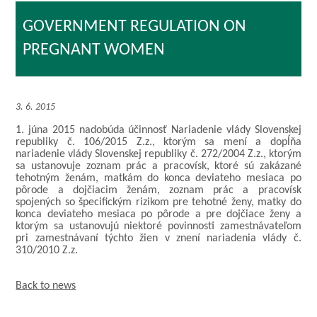
GOVERNMENT REGULATION ON
PREGNANT WOMEN
3. 6. 2015
1. júna 2015 nadobúda účinnosť Nariadenie vlády Slovenskej
republiky č. 106/2015 Z.z., ktorým sa mení a dopĺňa
nariadenie vlády Slovenskej republiky č. 272/2004 Z.z., ktorým
sa ustanovuje zoznam prác a pracovísk, ktoré sú zakázané
tehotným ženám, matkám do konca deviateho mesiaca po
pôrode a dojčiacim ženám, zoznam prác a pracovísk
spojených so špecifickým rizikom pre tehotné ženy, matky do
konca deviateho mesiaca po pôrode a pre dojčiace ženy a
ktorým sa ustanovujú niektoré povinnosti zamestnávateľom
pri zamestnávaní týchto žien v znení nariadenia vlády č.
310/2010 Z.z.
Back to news