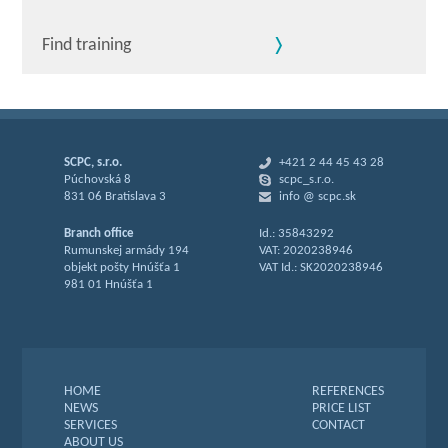
Find training
SCPC, s.r.o.
+421 2 44 45 43 28
Púchovská 8
scpc_s.r.o.
831 06 Bratislava 3
info @ scpc.sk
Branch office
Id.: 35843292
Rumunskej armády 194
VAT: 2020238946
objekt pošty Hnúšťa 1
VAT Id.: SK2020238946
981 01 Hnúšťa 1
HOME
REFERENCES
NEWS
PRICE LIST
SERVICES
CONTACT
ABOUT US