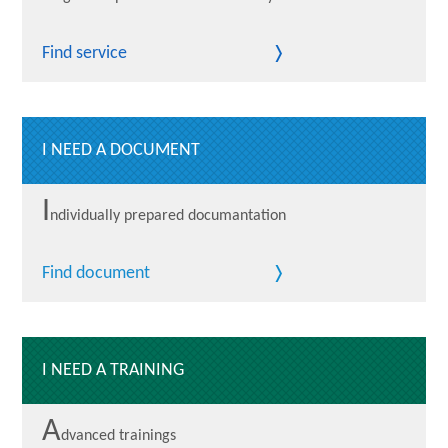
Find service
I NEED A DOCUMENT
I
ndividually prepared documantation
Find document
I NEED A TRAINING
A
dvanced trainings