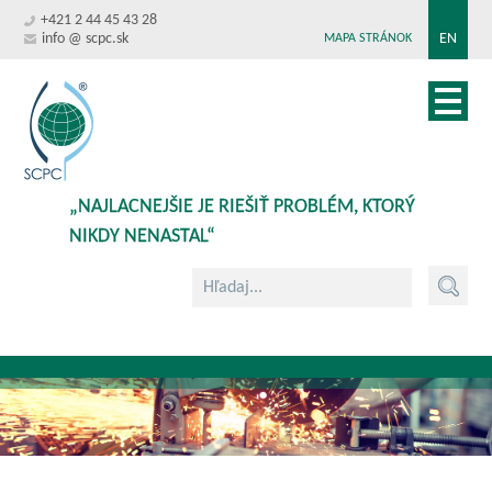
+421 2 44 45 43 28
info @ scpc.sk
EN
MAPA STRÁNOK
„NAJLACNEJŠIE JE RIEŠIŤ PROBLÉM, KTORÝ
NIKDY NENASTAL“