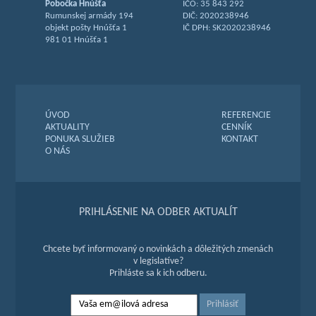
Pobočka Hnúšťa
IČO: 35 843 292
Rumunskej armády 194
DIČ: 2020238946
objekt pošty Hnúšťa 1
IČ DPH: SK2020238946
981 01 Hnúšťa 1
ÚVOD
REFERENCIE
AKTUALITY
CENNÍK
PONUKA SLUŽIEB
KONTAKT
O NÁS
PRIHLÁSENIE NA ODBER AKTUALÍT
Chcete byť informovaný o novinkách a dôležitých zmenách
v legislatíve?
Prihláste sa k ich odberu.