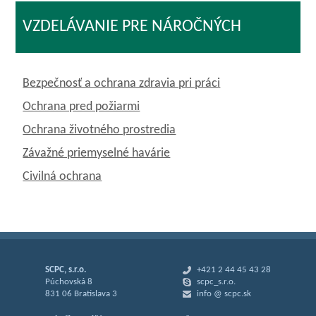
VZDELÁVANIE PRE NÁROČNÝCH
Bezpečnosť a ochrana zdravia pri práci
Ochrana pred požiarmi
Ochrana životného prostredia
Závažné priemyselné havárie
Civilná ochrana
SCPC, s.r.o.
+421 2 44 45 43 28
Púchovská 8
scpc_s.r.o.
831 06 Bratislava 3
info @ scpc.sk