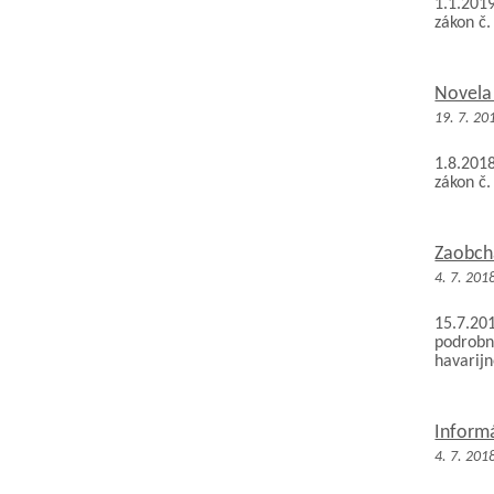
1.1.201
zákon č
Novela
19. 7. 20
1.8.201
zákon č
Zaobchá
4. 7. 201
15.7.201
podrobn
havarijn
Inform
4. 7. 201