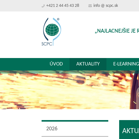
+421 2 44 45 43 28
info @ scpc.sk
„NAJLACNEJŠIE JE 
ÚVOD
AKTUALITY
E-LEARNIN
2026
AKTU