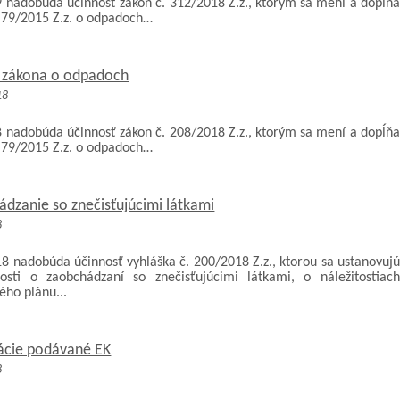
9 nadobúda účinnosť zákon č. 312/2018 Z.z., ktorým sa mení a dopĺňa
. 79/2015 Z.z. o odpadoch…
 zákona o odpadoch
18
8 nadobúda účinnosť zákon č. 208/2018 Z.z., ktorým sa mení a dopĺňa
. 79/2015 Z.z. o odpadoch…
dzanie so znečisťujúcimi látkami
8
8 nadobúda účinnosť vyhláška č. 200/2018 Z.z., ktorou sa ustanovujú
osti o zaobchádzaní so znečisťujúcimi látkami, o náležitostiach
ého plánu...
ácie podávané EK
8