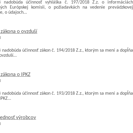
8 nadobúda účinnosť vyhláška č. 197/2018 Z.z. o informáciách
ých Európskej komisii, o požiadavkách na vedenie prevádzkovej
e, o údajoch...
 zákona o ovzduší
8
8 nadobúda účinnosť zákon č. 194/2018 Z.z., ktorým sa mení a dopĺňa
 ovzduší…
 zákona o IPKZ
8
8 nadobúda účinnosť zákon č. 193/2018 Z.z., ktorým sa mení a dopĺňa
 IPKZ…
ednosť výrobcov
8