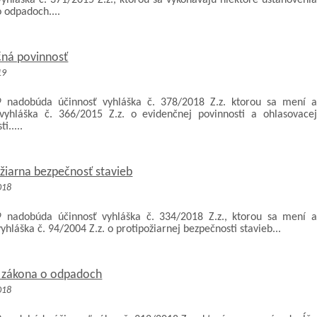
yhláška č. 371/2015 Z.z., ktorou sa vykonávajú niektoré ustanovenia
 odpadoch....
čná povinnosť
19
9 nadobúda účinnosť vyhláška č. 378/2018 Z.z. ktorou sa mení a
vyhláška č. 366/2015 Z.z. o evidenčnej povinnosti a ohlasovacej
i.....
žiarna bezpečnosť stavieb
018
9 nadobúda účinnosť vyhláška č. 334/2018 Z.z., ktorou sa mení a
yhláška č. 94/2004 Z.z. o protipožiarnej bezpečnosti stavieb...
 zákona o odpadoch
018