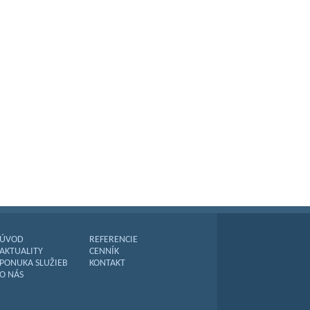
ÚVOD
REFERENCIE
AKTUALITY
CENNÍK
PONUKA SLUŽIEB
KONTAKT
O NÁS