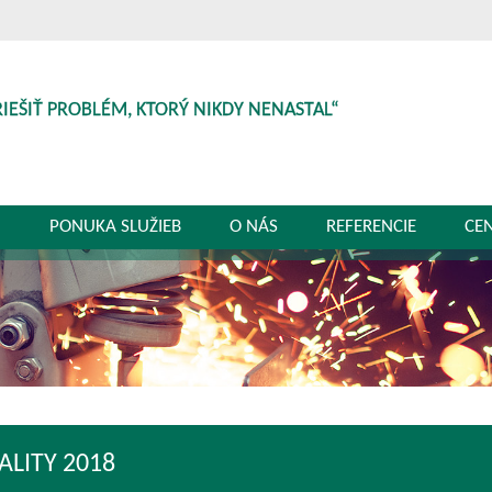
RIEŠIŤ PROBLÉM, KTORÝ NIKDY NENASTAL“
G
PONUKA SLUŽIEB
O NÁS
REFERENCIE
CE
ALITY 2018