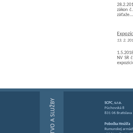
28.2.20
zákon č
záťaže..
Expozí
13. 2. 20
1.5.201
NV SR č
expozíci
SCPC, s.r.o.
Púchovská 8
831 06 Bratislava
Pobočka Hnúšťa
Rumunskej armád