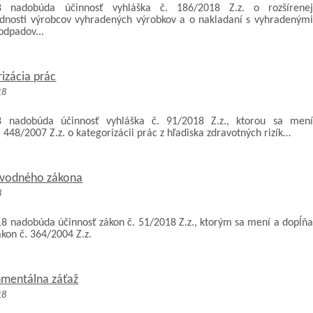
18 nadobúda účinnosť vyhláška č. 186/2018 Z.z. o rozšírenej
dnosti výrobcov vyhradených výrobkov a o nakladaní s vyhradenými
odpadov...
izácia prác
18
8 nadobúda účinnosť vyhláška č. 91/2018 Z.z., ktorou sa mení
 448/2007 Z.z. o kategorizácii prác z hľadiska zdravotných rizík…
vodného zákona
8
18 nadobúda účinnosť zákon č. 51/2018 Z.z., ktorým sa mení a dopĺňa
kon č. 364/2004 Z.z.
nmentálna záťaž
18