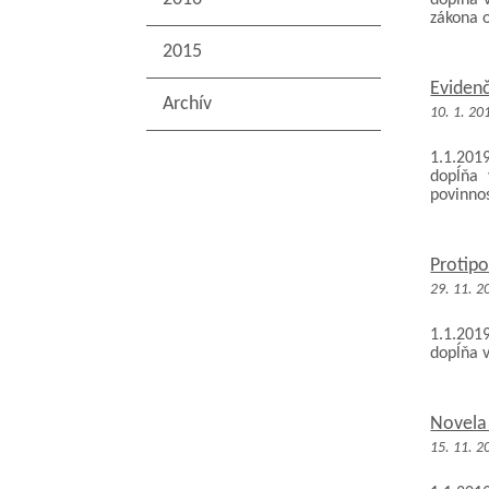
dopĺňa v
zákona o
2015
Eviden
Archív
10. 1. 20
1.1.201
dopĺňa 
povinnost
Protipo
29. 11. 2
1.1.201
dopĺňa v
Novela
15. 11. 2