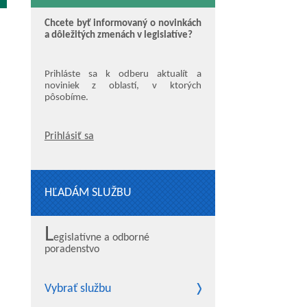
Chcete byť informovaný o novinkách
a dôležitých zmenách v legislatíve?
Prihláste sa k odberu aktualít a
noviniek z oblastí, v ktorých
pôsobíme.
Prihlásiť sa
HĽADÁM SLUŽBU
L
egislatívne a odborné
poradenstvo
Vybrať službu