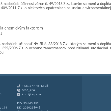
18 nadobúda účinnosť zákon č. 49/2018 Z.z., ktorým sa mení a dopĺňa
. 409/2011 Z.z. o niektorých opatreniach na úseku environmentálnej
.
cia chemickým faktorom
18
8 nadobúda účinnosť NV SR č. 33/2018 Z.z., ktorým sa mení a dopĺňa
. 355/2006 Z.z. o ochrane zamestnancov pred rizikami súvisiacimi s
ou...
+421 2 44 45 43 28
scpc_s.r.o.
 3
info @ scpc.sk
IČO: 35 843 292
y 194
DIČ: 2020238946