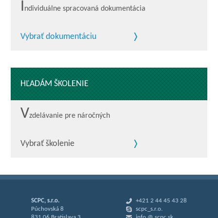
I
ndividuálne spracovaná dokumentácia
Vybrať dokumentáciu
HĽADÁM ŠKOLENIE
V
zdelávanie pre náročných
Vybrať školenie
SCPC, s.r.o.
+421 2 44 45 43 28
Púchovská 8
scpc_s.r.o.
831 06 Bratislava 3
info @ scpc.sk