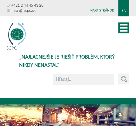
+421 2 44 45 43 28
info @ scpc.sk
EN
MAPA STRÁNOK
„NAJLACNEJŠIE JE RIEŠIŤ PROBLÉM, KTORÝ
NIKDY NENASTAL“