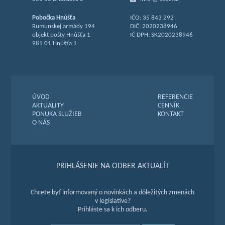
Pobočka Hnúšťa
IČO: 35 843 292
Rumunskej armády 194
DIČ: 2020238946
objekt pošty Hnúšťa 1
IČ DPH: SK2020238946
981 01 Hnúšťa 1
ÚVOD
REFERENCIE
AKTUALITY
CENNÍK
PONUKA SLUŽIEB
KONTAKT
O NÁS
PRIHLÁSENIE NA ODBER AKTUALÍT
Chcete byť informovaný o novinkách a dôležitých zmenách
v legislatíve?
Prihláste sa k ich odberu.