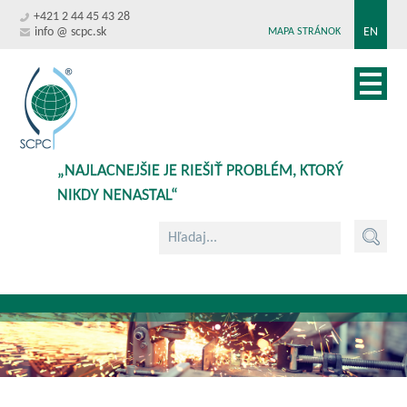
+421 2 44 45 43 28
info @ scpc.sk
EN
MAPA STRÁNOK
„NAJLACNEJŠIE JE RIEŠIŤ PROBLÉM, KTORÝ
NIKDY NENASTAL“