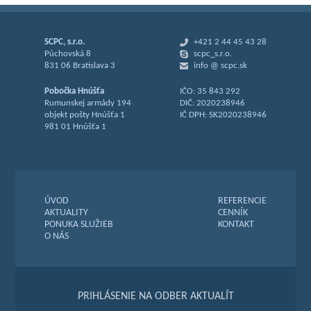
SCPC, s.r.o.
+421 2 44 45 43 28
Púchovská 8
scpc_s.r.o.
831 06 Bratislava 3
info @ scpc.sk
Pobočka Hnúšťa
IČO: 35 843 292
Rumunskej armády 194
DIČ: 2020238946
objekt pošty Hnúšťa 1
IČ DPH: SK2020238946
981 01 Hnúšťa 1
ÚVOD
REFERENCIE
AKTUALITY
CENNÍK
PONUKA SLUŽIEB
KONTAKT
O NÁS
PRIHLÁSENIE NA ODBER AKTUALÍT