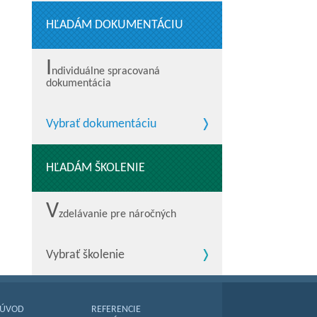
HĽADÁM DOKUMENTÁCIU
I
ndividuálne spracovaná
dokumentácia
Vybrať dokumentáciu
HĽADÁM ŠKOLENIE
V
zdelávanie pre náročných
Vybrať školenie
ÚVOD
REFERENCIE