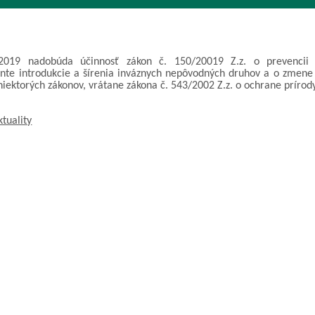
2019 nadobúda účinnosť zákon č. 150/20019 Z.z. o prevencii
te introdukcie a šírenia inváznych nepôvodných druhov a o zmene
niektorých zákonov, vrátane zákona č. 543/2002 Z.z. o ochrane prírody
ktuality