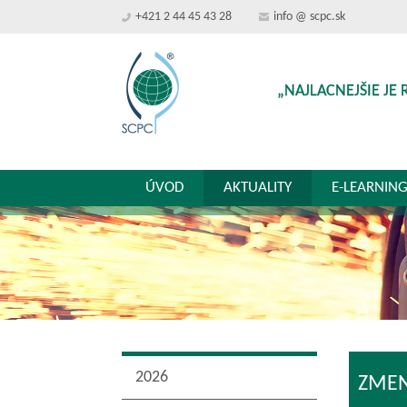
+421 2 44 45 43 28
info @ scpc.sk
„NAJLACNEJŠIE JE 
ÚVOD
AKTUALITY
E-LEARNIN
2026
ZMEN