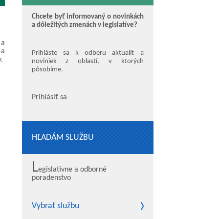
Chcete byť informovaný o novinkách
a dôležitých zmenách v legislatíve?
 a
 a
Prihláste sa k odberu aktualít a
.
noviniek z oblastí, v ktorých
pôsobíme.
Prihlásiť sa
HĽADÁM SLUŽBU
L
egislatívne a odborné
poradenstvo
Vybrať službu