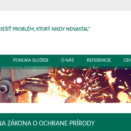
RIEŠIŤ PROBLÉM, KTORÝ NIKDY NENASTAL“
G
PONUKA SLUŽIEB
O NÁS
REFERENCIE
CE
A ZÁKONA O OCHRANE PRÍRODY