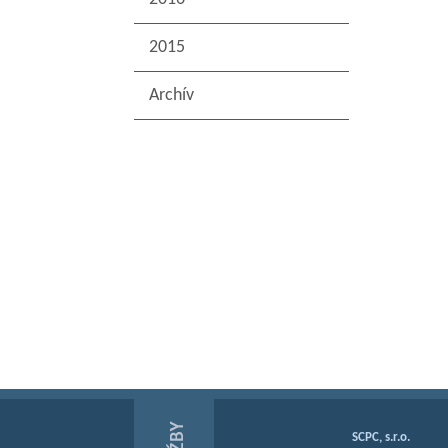
2015
Archív
SCPC, s.r.o.