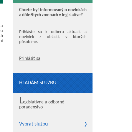
Chcete byť informovaný o novinkách
a dôležitých zmenách v legislatíve?
ia
va
Prihláste sa k odberu aktualít a
ch
noviniek z oblastí, v ktorých
ní
pôsobíme.
Prihlásiť sa
HĽADÁM SLUŽBU
L
egislatívne a odborné
poradenstvo
Vybrať službu