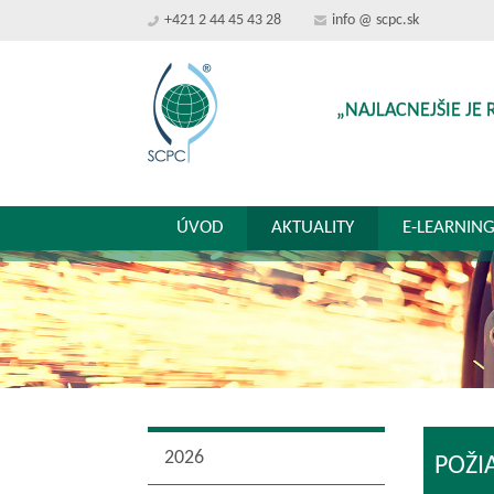
+421 2 44 45 43 28
info @ scpc.sk
„NAJLACNEJŠIE JE 
ÚVOD
AKTUALITY
E-LEARNIN
2026
POŽI