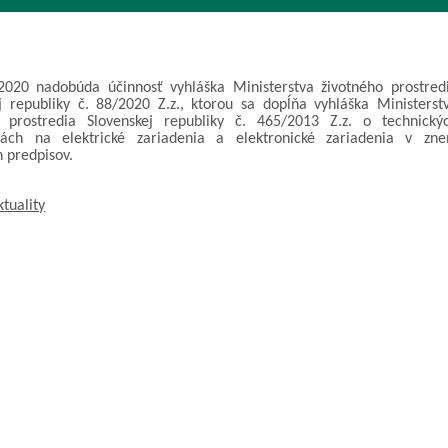
2020 nadobúda účinnosť vyhláška Ministerstva životného prostred
j republiky č. 88/2020 Z.z., ktorou sa dopĺňa vyhláška Ministerst
o prostredia Slovenskej republiky č. 465/2013 Z.z. o technický
kách na elektrické zariadenia a elektronické zariadenia v zne
h predpisov.
ktuality